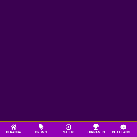
BERANDA
PROMO
MASUK
TURNAMEN
CHAT LANGSUNG