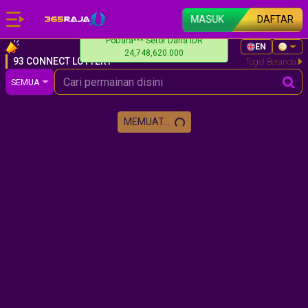
MASUK
DAFTAR
PoDara*** Setor Dana IDR
EN
24,748,620.000
93 CONNECT LOTTERY
Togel Beranda
SEMUA
MEMUAT...