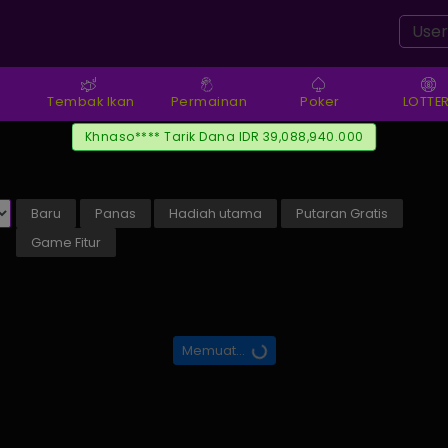
Tembak Ikan
Permainan
Poker
LOTTE
mey** Setor Dana IDR 66,338,440.000
Baru
Panas
Hadiah utama
Putaran Gratis
Game Fitur
Memuat...