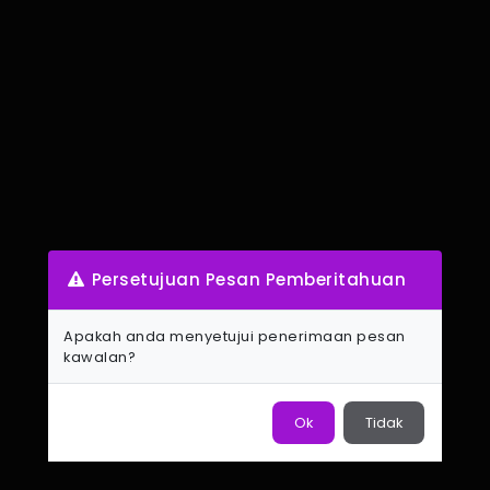
Persetujuan Pesan Pemberitahuan
Apakah anda menyetujui penerimaan pesan
kawalan?
Ok
Tidak