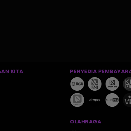
AN KITA
PENYEDIA PEMBAYAR
OLAHRAGA