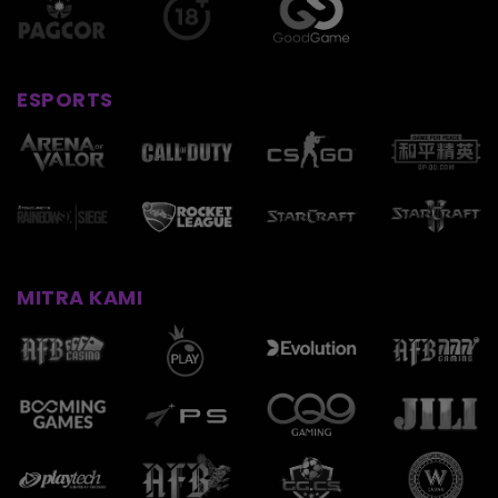
ESPORTS
MITRA KAMI