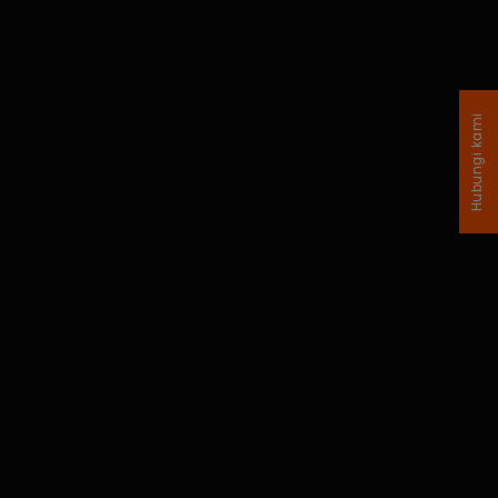
Hubungi kami