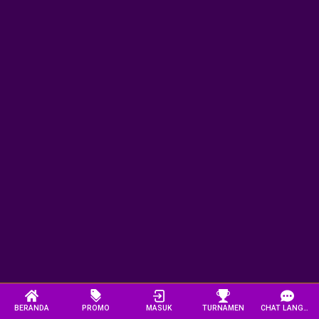
BERANDA
PROMO
MASUK
TURNAMEN
CHAT LANGSUNG