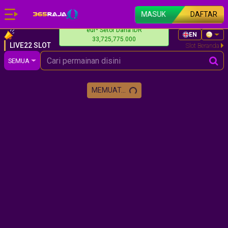
MASUK
DAFTAR
eur* Setor Dana IDR
EN
33,725,775.000
LIVE22 SLOT
Slot Beranda
SEMUA
MEMUAT...