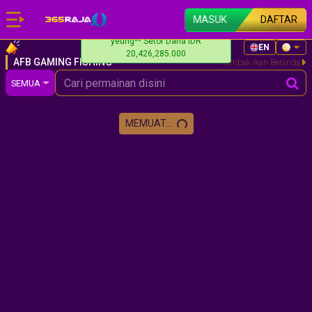
MASUK
DAFTAR
yeung** Setor Dana IDR
EN
20,426,285.000
AFB GAMING FISHING
Tembak Ikan Beranda
SEMUA
MEMUAT...