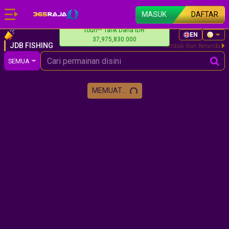
MASUK
DAFTAR
toun** Tarik Dana IDR
EN
37,975,830.000
JDB FISHING
Tembak Ikan Beranda
SEMUA
MEMUAT...