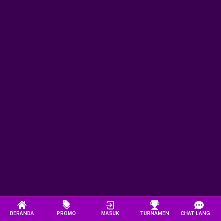
BERANDA
PROMO
MASUK
TURNAMEN
CHAT LANGSUNG