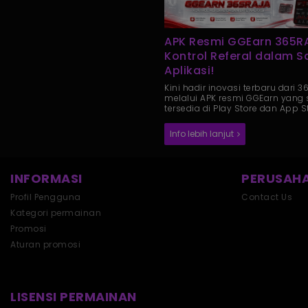
APK Resmi GGEarn 365R
Kontrol Referal dalam S
Aplikasi!
Kini hadir inovasi terbaru dari 
melalui APK resmi GGEarn yang
tersedia di Play Store dan App S
Info lebih lanjut
INFORMASI
PERUSAHA
Profil Pengguna
Contact Us
Kategori permainan
Promosi
Aturan promosi
LISENSI PERMAINAN