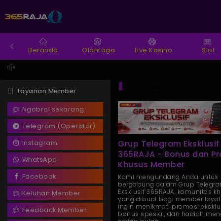
Beranda
Olahraga
Live Kasino
Slot
PROMOSI
Layanan Member
Ngobrol sekarang
Telegram (Operator)
Grup Telegram Eksklusif
Instagram
365RAJA - Bonus dan P
WhatsApp
Khusus Member
Facebook
Kami mengundang Anda untuk
bergabung dalam Grup Telegr
Eksklusif 365RAJA, komunitas k
Keluhan Member
yang dibuat bagi member loyal
ingin menikmati promosi eksklus
Feedback Member
bonus spesial, dan hadiah men