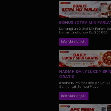
BONUS EXTRA MIX PARLA
Menangkan 2 tiket Mix Parlay, kl
bonus tambahan Rp 200.000!
Info lebih lanjut
HADIAH DAILY LUCKY SPI
GRATIS
iPhone 16 Pro Max Hadiah Daily 
Spin Untuk Semua Player
Info lebih lanjut