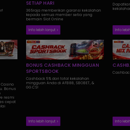
SETIAP HARI
Dapatkan
kekalaha
r!
365raja memberikan garansi kekalahan
kepada semua member setia yang
bermain Slot Online
Info lebih lanjut
Info lebi
BONUS CASHBACK MINGGUAN
CASHB
SPORTSBOOK
Cashback
Cashback 5% dari total kekalahan
mingguan Anda di AFB88, SBOBET, &
 Casino
GG.CS!
u. Bonus
n
ve resmi
ses cepat
lai
Info lebih lanjut
Info lebi