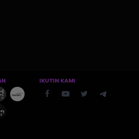
AN
IKUTIN KAMI