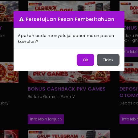
Persetujuan Pesan Pemberitahuan
Y
CASHBACK MIX PARLAY 80%
BONUS 
Apakah anda menyetujui penerimaan pesan
aim
Cashback 80% hingga Rp80.000
Berlaku G
CockFight
kawalan?
Info lebih lanjut
Info lebi
Ok
Tidak
N
BONUS CASHBACK PKV GAMES
DEPOSI
OTOMA
Berlaku Games : Poker V
Lucky
Deposit 
Info lebih lanjut
Info lebi