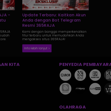
AJA -
Update Terbaru: Kaitkan Akun
atu
Anda dengan Bot Telegram
Resmi 365RAJA
365RAJA
Kami dengan bangga memperkenalkan
 sudah
fitur terbaru untuk memudahkan Anda
tore.
mengakses situs 365RAJA!
Info lebih lanjut
AN KITA
PENYEDIA PEMBAYAR
OLAHRAGA