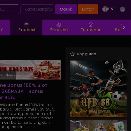
EN
Masuk
Daftar
RY
Promosi
E-Kasino
Turnamen
Referra
Unggulan
:
rs
Minutes
e Bonus 100% Slot
 365RAJA | Bonus
r Baru
Welcome Bonus 100% khusus
aru di Slot Games 365RAJA.
posit awal, permainan slot
eluang maxwin besar, proses
aman. Daftar sekarang dan
nang hari ini.