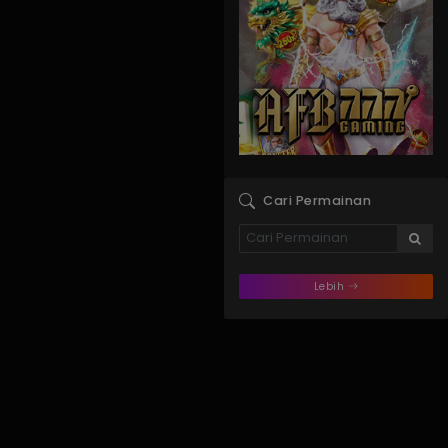
Cari Permainan
Lebih