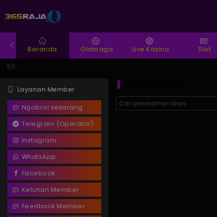
Beranda
Olahraga
Live Kasino
Slot
ACE333 E CASINO
Layanan Member
Ngobrol sekarang
Telegram (Operator)
Instagram
WhatsApp
Facebook
Keluhan Member
Feedback Member