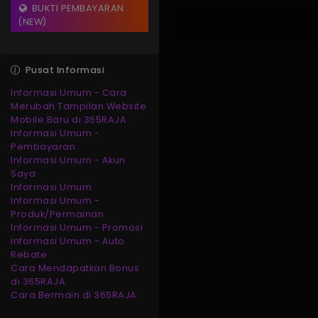
BUKTI PEMBAYARAN
(NEW)
Pusat Informasi
Informasi Umum - Cara
Merubah Tampilan Website
Mobile Baru di 365RAJA
Informasi Umum -
Pembayaran
Informasi Umum - Akun
Saya
Informasi Umum
Informasi Umum -
Produk/Permainan
Informasi Umum - Promosi
Informasi Umum - Auto
Rebate
Cara Mendapatkan Bonus
di 365RAJA
Cara Bermain di 365RAJA