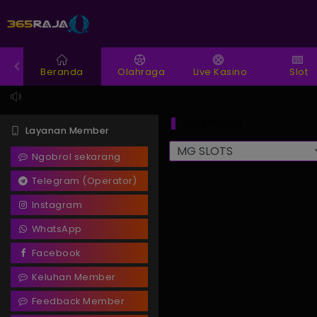
Beranda
Olahraga
Live Kasino
Slot
SLOT RUANG
Layanan Member
Ngobrol sekarang
Telegram (Operator)
Instagram
WhatsApp
Facebook
Keluhan Member
Feedback Member