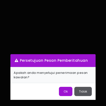
Persetujuan Pesan Pemberitahuan
Apakah anda menyetujui penerimaan pesan
kawalan?
Ok
Tidak