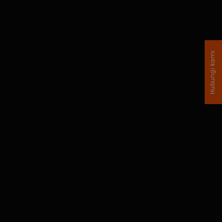
Hubungi kami