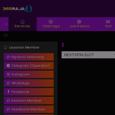
Beranda
Olahraga
Live Kasino
Slot
SLOT RUANG
Layanan Member
Ngobrol sekarang
Telegram (Operator)
Instagram
WhatsApp
Facebook
Keluhan Member
Feedback Member