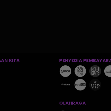
AN KITA
PENYEDIA PEMBAYAR
OLAHRAGA