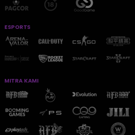
ESPORTS
MITRA KAMI