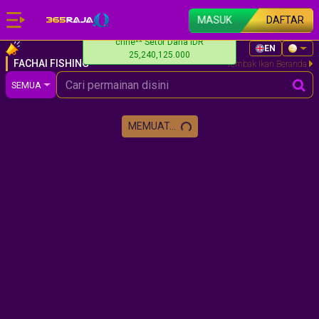
MASUK
DAFTAR
chhe** Setor Dana IDR
EN
25,240,125.000
FACHAI FISHING
Tembak Ikan Beranda
SEMUA
MEMUAT...