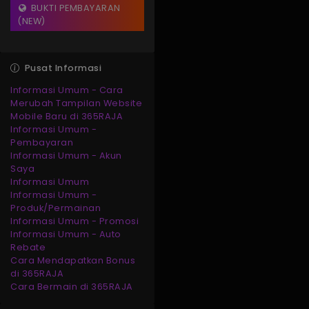
BUKTI PEMBAYARAN
(NEW)
Pusat Informasi
Informasi Umum - Cara
Merubah Tampilan Website
Mobile Baru di 365RAJA
Informasi Umum -
Pembayaran
Informasi Umum - Akun
Saya
Informasi Umum
Informasi Umum -
Produk/Permainan
Informasi Umum - Promosi
Informasi Umum - Auto
Rebate
Cara Mendapatkan Bonus
di 365RAJA
Cara Bermain di 365RAJA