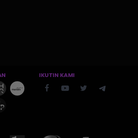
AN
IKUTIN KAMI