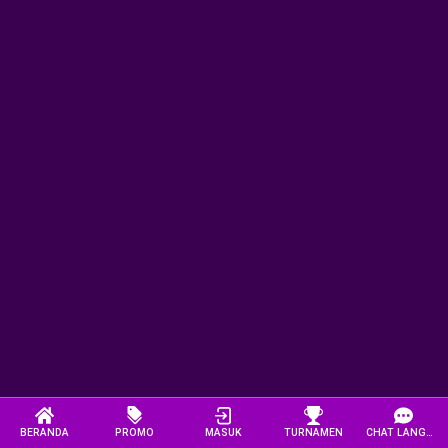
BERANDA
PROMO
MASUK
TURNAMEN
CHAT LANGSUNG