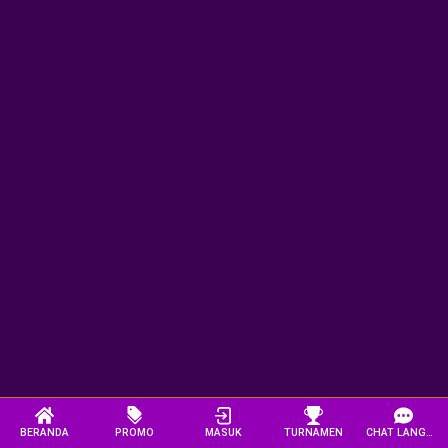
BERANDA
PROMO
MASUK
TURNAMEN
CHAT LANGSUNG