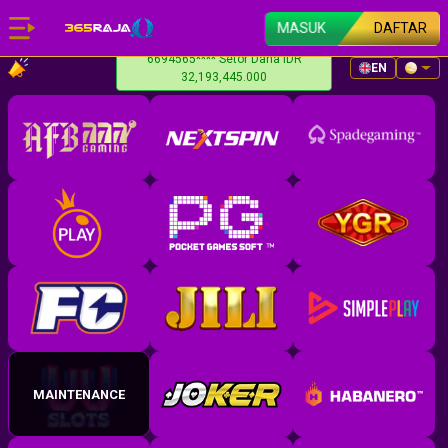
MASUK
DAFTAR
6694565**** Setor Dana IDR
EN
32,193,445.000
MAINTENANCE