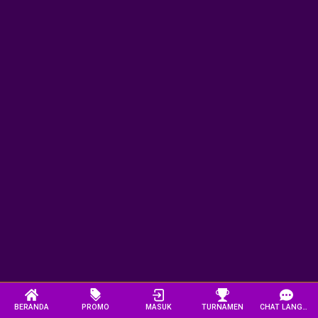
BERANDA
PROMO
MASUK
TURNAMEN
CHAT LANGSUNG