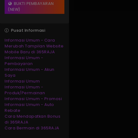
BUKTI PEMBAYARAN
(NEW)
Pusat Informasi
Informasi Umum - Cara
Merubah Tampilan Website
Mobile Baru di 365RAJA
Informasi Umum -
Pembayaran
Informasi Umum - Akun
Saya
Informasi Umum
Informasi Umum -
Produk/Permainan
Informasi Umum - Promosi
Informasi Umum - Auto
Rebate
Cara Mendapatkan Bonus
di 365RAJA
Cara Bermain di 365RAJA