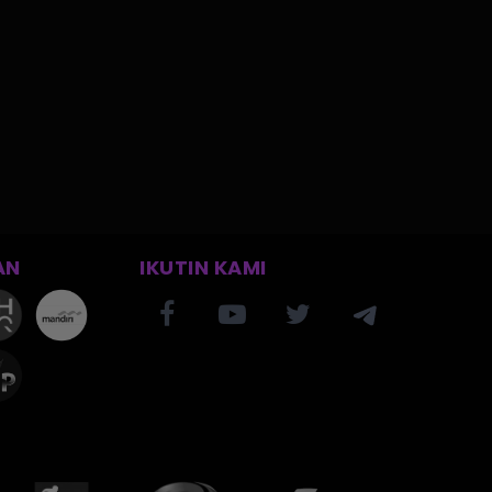
AN
IKUTIN KAMI