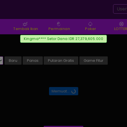
Tembak Ikan
Permainan
Poker
LOTTE
damm** Setor Dana IDR 67,437,095.000
Baru
Panas
Putaran Gratis
Game Fitur
Memuat...