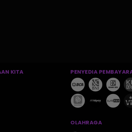
AN KITA
PENYEDIA PEMBAYAR
OLAHRAGA