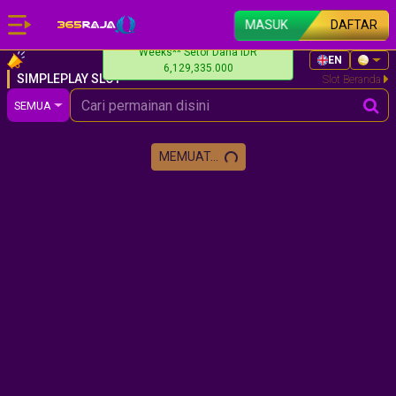
MASUK
DAFTAR
Weeks** Setor Dana IDR
EN
6,129,335.000
SIMPLEPLAY SLOT
Slot Beranda
SEMUA
MEMUAT...