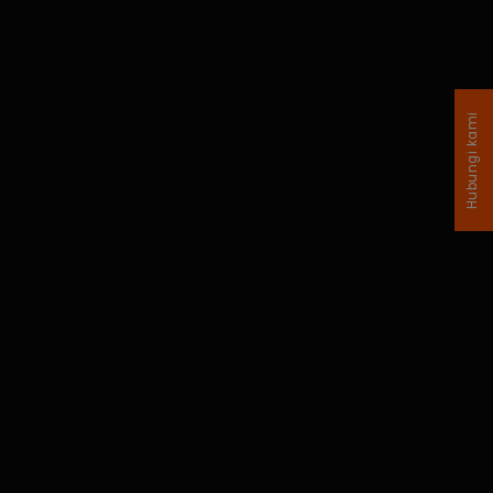
Hubungi kami