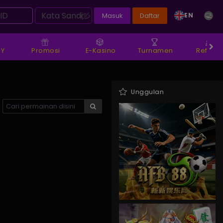
EN
Masuk
Daftar
RY
Promosi
E-Kasino
Turnamen
Referra
Unggulan