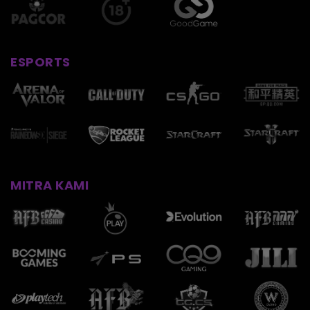
ESPORTS
MITRA KAMI