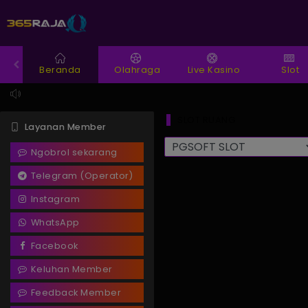
Beranda
Olahraga
Live Kasino
Slot
SLOT RUANG
Layanan Member
Ngobrol sekarang
Telegram (Operator)
Instagram
WhatsApp
Facebook
Keluhan Member
Feedback Member