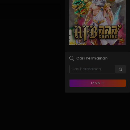
Cari Permainan
Lebih