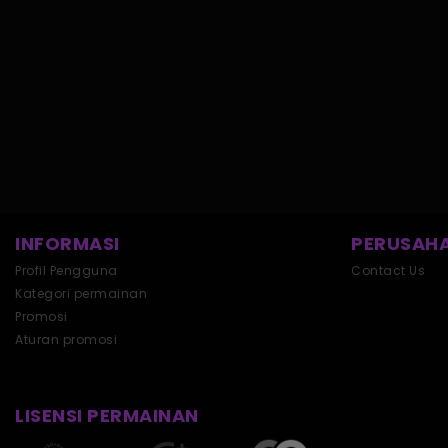
INFORMASI
PERUSAHA
Profil Pengguna
Contact Us
Kategori permainan
Promosi
Aturan promosi
LISENSI PERMAINAN