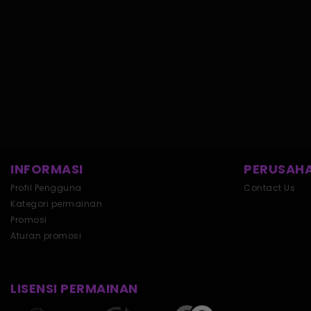
INFORMASI
PERUSAHA
Profil Pengguna
Contact Us
Kategori permainan
Promosi
Aturan promosi
LISENSI PERMAINAN