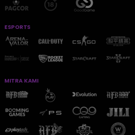
ESPORTS
MITRA KAMI