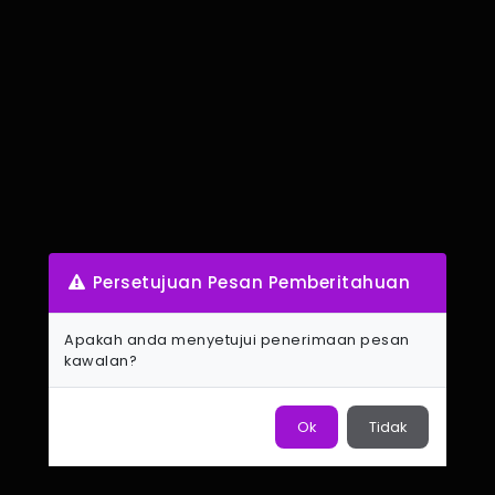
Persetujuan Pesan Pemberitahuan
Apakah anda menyetujui penerimaan pesan
kawalan?
Ok
Tidak