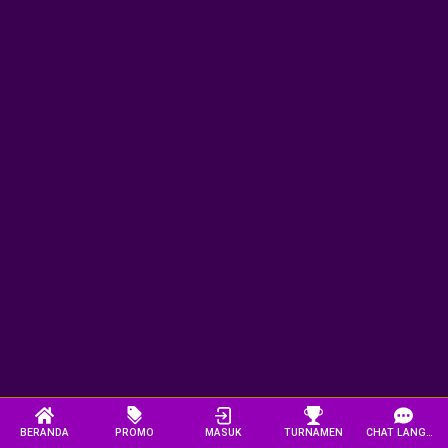
BERANDA
PROMO
MASUK
TURNAMEN
CHAT LANGSUNG