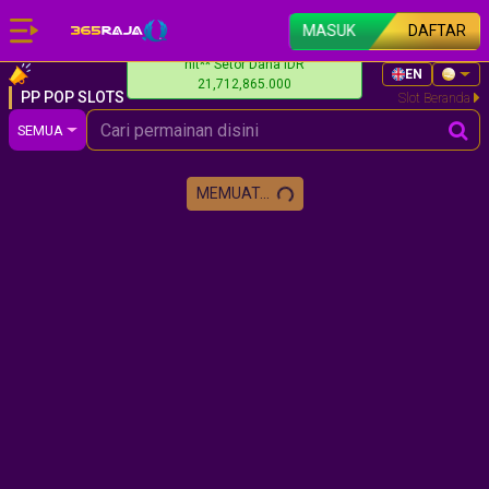
MASUK
DAFTAR
nit** Setor Dana IDR
EN
21,712,865.000
PP POP SLOTS
Slot Beranda
SEMUA
MEMUAT...