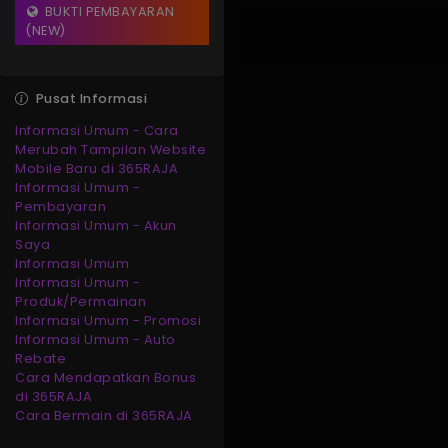
BUKTI PEMBAYARAN
(NEW)
Pusat Informasi
Informasi Umum - Cara
Merubah Tampilan Website
Mobile Baru di 365RAJA
Informasi Umum -
Pembayaran
Informasi Umum - Akun
Saya
Informasi Umum
Informasi Umum -
Produk/Permainan
Informasi Umum - Promosi
Informasi Umum - Auto
Rebate
Cara Mendapatkan Bonus
di 365RAJA
Cara Bermain di 365RAJA