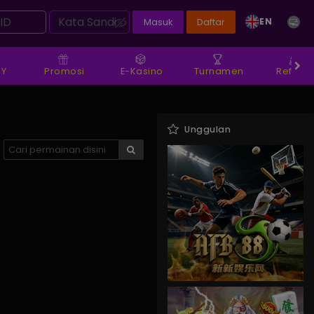
EN
Masuk
Daftar
RY
Promosi
E-Kasino
Turnamen
Referra
Unggulan