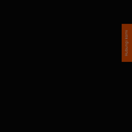
Hubungi kami