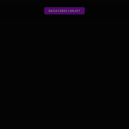
BACA LEBIH LANJUT