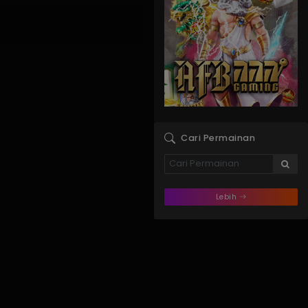
Cari Permainan
Lebih