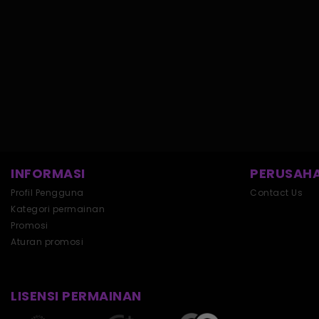
INFORMASI
PERUSAHA
Profil Pengguna
Contact Us
Kategori permainan
Promosi
Aturan promosi
LISENSI PERMAINAN