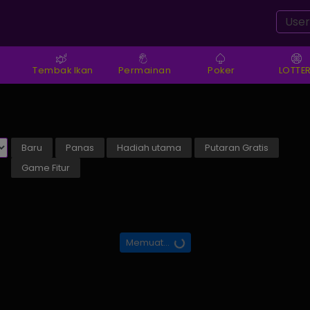
Tembak Ikan
Permainan
Poker
LOTTE
Baru
Panas
Hadiah utama
Putaran Gratis
Game Fitur
Memuat...