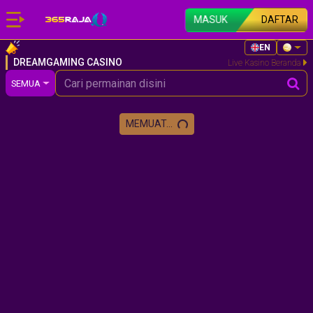
MASUK
DAFTAR
EN
DREAMGAMING CASINO
Live Kasino Beranda
SEMUA
MEMUAT...