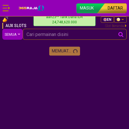
MASUK
DAFTAR
aan23** Tarik Dana IDR
EN
24,748,620.000
AUX SLOTS
Slot Beranda
SEMUA
MEMUAT...