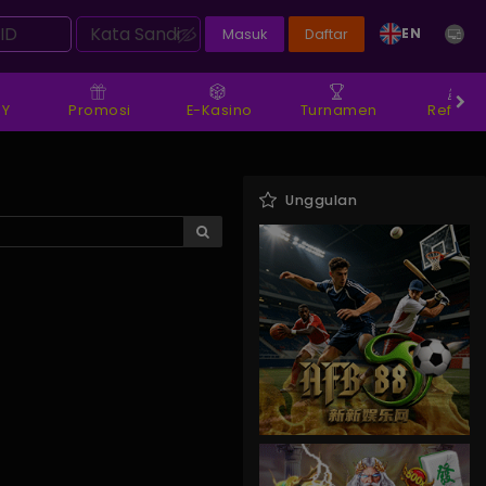
EN
Masuk
Daftar
RY
Promosi
E-Kasino
Turnamen
Referra
Unggulan