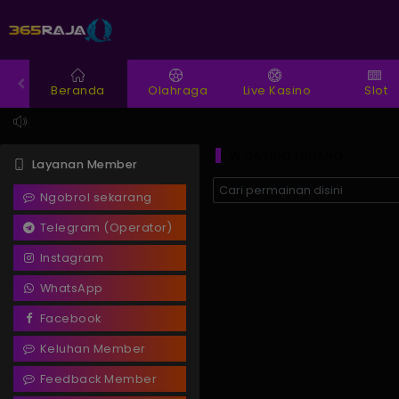
Beranda
Olahraga
Live Kasino
Slot
W CASINO | RUANG
Layanan Member
Ngobrol sekarang
Telegram (Operator)
Instagram
WhatsApp
Facebook
Keluhan Member
Feedback Member