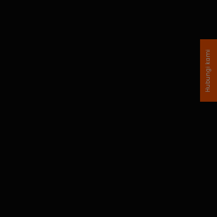
Hubungi kami