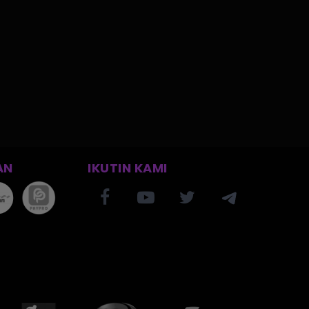
AN
IKUTIN KAMI