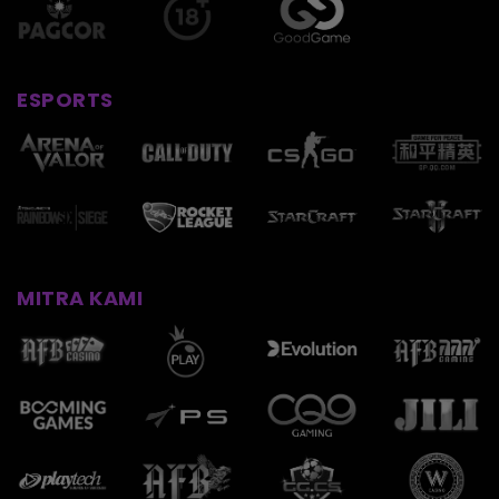
ESPORTS
MITRA KAMI