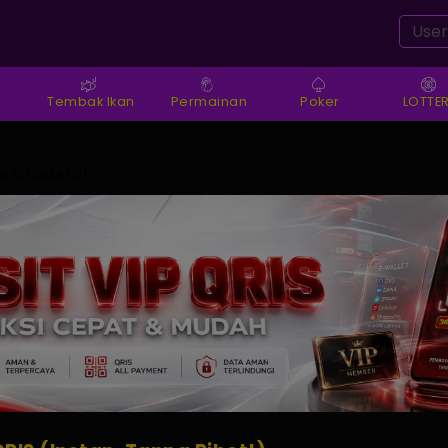
Tembak Ikan
Permainan
Poker
LOTTE
nys** Tarik Dana IDR 19,067,425.000
 & OTOMATIS!