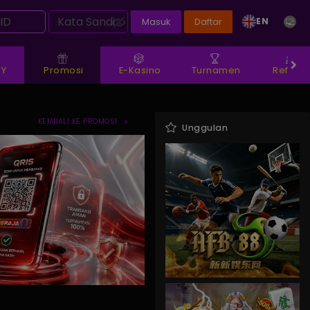
EN
Masuk
Daftar
RY
Promosi
E-Kasino
Turnamen
Referra
KEMBALI KE PROMOSI
Unggulan