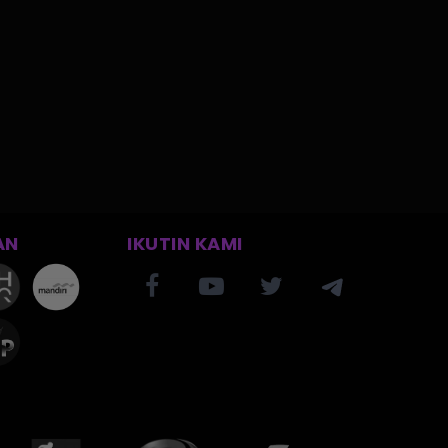
AN
IKUTIN KAMI