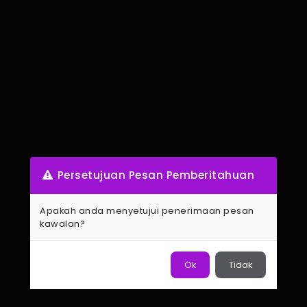
Persetujuan Pesan Pemberitahuan
Apakah anda menyetujui penerimaan pesan
kawalan?
Ok
Tidak