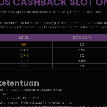
US CASHBACK SLOT ON
ekalahan kepada semua member setia yang bermain Slot Online
am sehari, maka bonus cashback yg anda terima adalah
Rp20.000.00
ari dan akan kami masukan ke dalam user id anda setiap sehari juga
LEVEL
BONUS %
VIP 1
5%
VIP 2
5.5%
VIP 3
6%
VIP 4
6.5%
VIP 5
7%
ketentuan
Otomatis Sesuai Jumlah Hitungan Di Atas.
0 AM.
kan Sebesar Rp.10.000.000
ngkan dengan Promosi atau Penawaran lainnya.
ang dilakukan oleh member dalam menggunakan bonus ini, 365Raja 