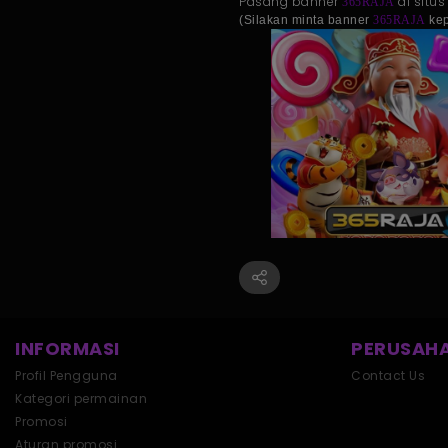
Pasang banner
di situ
365RAJA
(Silakan minta banner
365RAJA
kep
INFORMASI
PERUSAHA
Profil Pengguna
Contact Us
Kategori permainan
Promosi
Aturan promosi