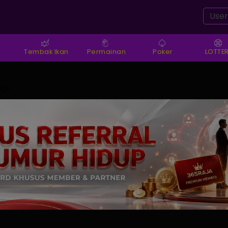
Tembak Ikan
Permainan
Poker
LOTTE
DUP