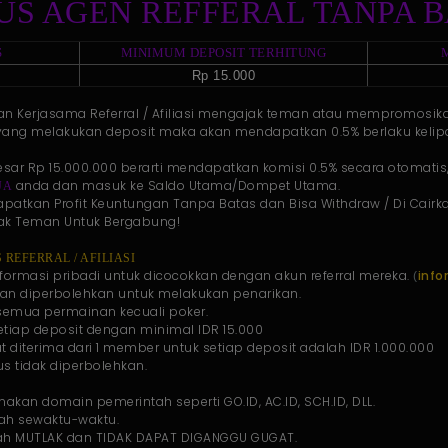
US AGEN REFFERAL TANPA B
S
MINIMUM DEPOSIT TERHITUNG
Rp 15.000
Kerjasama Referral / Afiliasi mengajak teman atau mempromosikan
ut yang melakukan deposit maka akan mendapatkan 0.5% berlaku kelip
sar Rp 15.000.000 berarti mendapatkan komisi 0.5% secara otomatis, 
anda dan masuk ke Saldo Utama/Dompet Utama.
JA
apatkan Profit Keuntungan Tanpa Batas dan Bisa Withdraw / Di Cairk
ak Teman Untuk Bergabung!
REFERRAL / AFILIASI
nformasi pribadi untuk dicocokkan dengan akun referral mereka.
info
(
akan diperbolehkan untuk melakukan penarikan.
k semua permainan kecuali poker.
 setiap deposit dengan minimal IDR 15.000
iterima dari 1 member untuk setiap deposit adalah IDR 1.000.000
s tidak diperbolehkan.
kan domain pemerintah seperti GO.ID, AC.ID, SCH.ID, DLL.
bah sewaktu-waktu.
h MUTLAK dan TIDAK DAPAT DIGANGGU GUGAT.