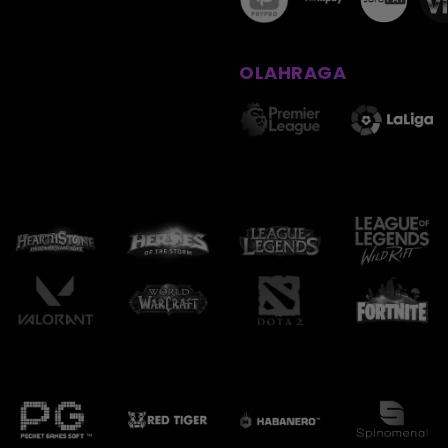
OLAHRAGA