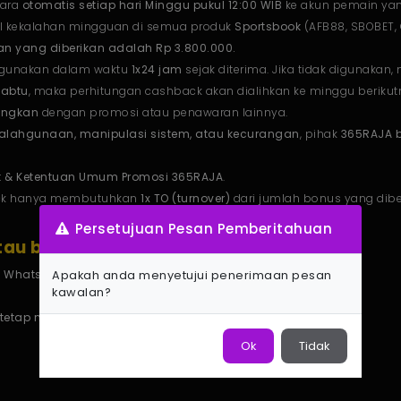
cara
otomatis setiap hari Minggu pukul 12:00 WIB
ke akun pemain yan
tal kekalahan mingguan di semua produk
Sportsbook
(AFB88, SBOBET, G
 yang diberikan adalah Rp 3.800.000.
digunakan dalam waktu
1x24 jam
sejak diterima. Jika tidak digunakan
abtu
, maka perhitungan cashback akan dialihkan ke minggu berikut
ungkan
dengan promosi atau penawaran lainnya.
alahgunaan, manipulasi sistem, atau kecurangan
, pihak
365RAJA 
t & Ketentuan Umum Promosi 365RAJA
.
back hanya membutuhkan
1x TO (turnover)
dari jumlah bonus yang dibe
Persetujuan Pesan Pemberitahuan
tau butuh bantuan?
t, WhatsApp, atau Telegram
— aktif 24/7 siap melayani Anda!
Apakah anda menyetujui penerimaan pesan
kawalan?
n tetap menang — hanya di 365RAJA!
Ok
Tidak