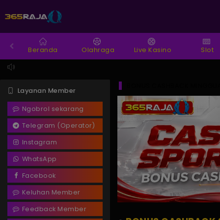
Beranda
Olahraga
Live Kasino
Slot
BONUS CASHBACK MINGGU
Layanan Member
Ngobrol sekarang
Telegram (Operator)
Instagram
WhatsApp
Facebook
Keluhan Member
Feedback Member