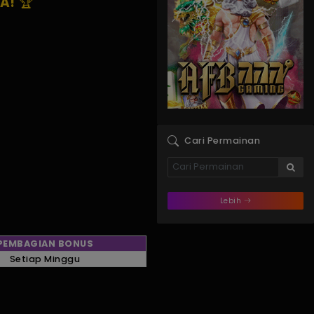
A!
🏆
Cari Permainan
Lebih
PEMBAGIAN BONUS
Setiap Minggu