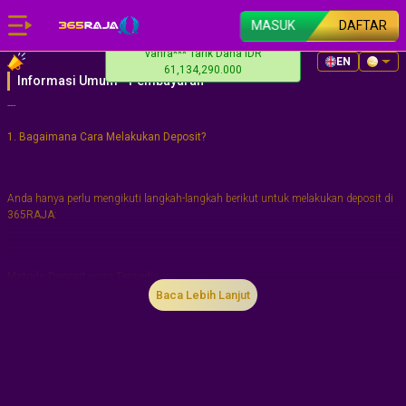
MASUK
DAFTAR
vanra*** Tarik Dana IDR
EN
61,134,290.000
Informasi Umum - Pembayaran
---
1. Bagaimana Cara Melakukan Deposit?
Anda hanya perlu mengikuti langkah-langkah berikut untuk melakukan deposit di
365RAJA
:
Metode Deposit yang Tersedia
:
Baca Lebih Lanjut
-
Transfer Bank
melalui rekening bank lokal.
-
Pembayaran QRIS
.
-
Pembayaran Melalui Pulsa Telkomsel
.