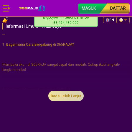
MASUK
DAFTAR
Bigboy90**** Setor Dana IDR
EN
33,494,480.000
Informasi Umum - Akun Saya
---
1. Bagaimana Cara Bergabung di 365RAJA?
Membuka akun di 365RAJA sangat cepat dan mudah. Cukup ikuti langkah-
langkah berikut:
1. Kunjungi halaman utama situs 365RAJA.
Baca Lebih Lanjut
2. Klik tombol "Daftar", dan formulir pendaftaran akan muncul.
3. Isi informasi berikut:
UserID