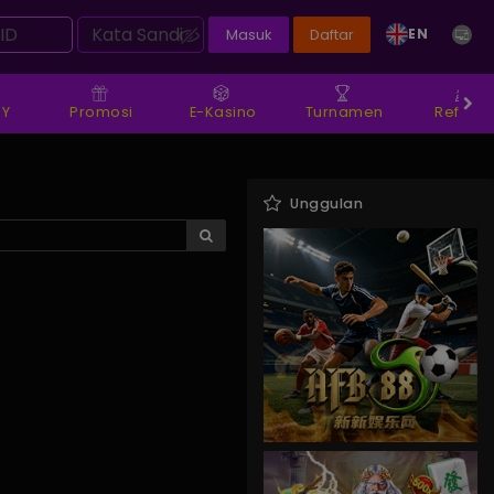
EN
Masuk
Daftar
RY
Promosi
E-Kasino
Turnamen
Referra
Unggulan