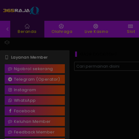
Beranda
Olahraga
Live Kasino
Slot
GA28 COCKFIGHT
Layanan Member
Ngobrol sekarang
Telegram (Operator)
Instagram
WhatsApp
Facebook
Keluhan Member
Feedback Member