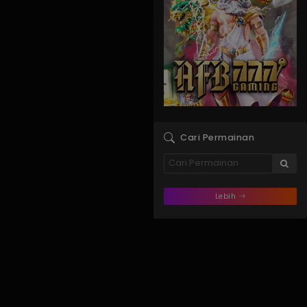
Cari Permainan
Lebih