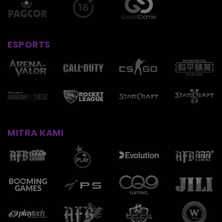
ESPORTS
MITRA KAMI