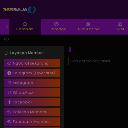
Beranda
Olahraga
Live Kasino
Slot
YORIGINAL E CASINO
Layanan Member
Ngobrol sekarang
Telegram (Operator)
Instagram
WhatsApp
Facebook
Keluhan Member
Feedback Member