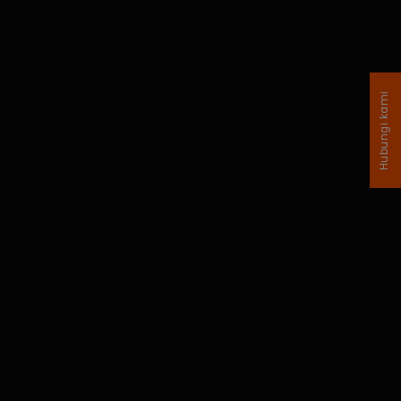
Hubungi kami