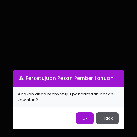
Persetujuan Pesan Pemberitahuan
Apakah anda menyetujui penerimaan pesan
kawalan?
Ok
Tidak