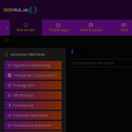
Beranda
Olahraga
Live Kasino
Slot
SPRIBE E CASINO
Layanan Member
Ngobrol sekarang
Telegram (Operator)
Instagram
WhatsApp
Facebook
Keluhan Member
Feedback Member