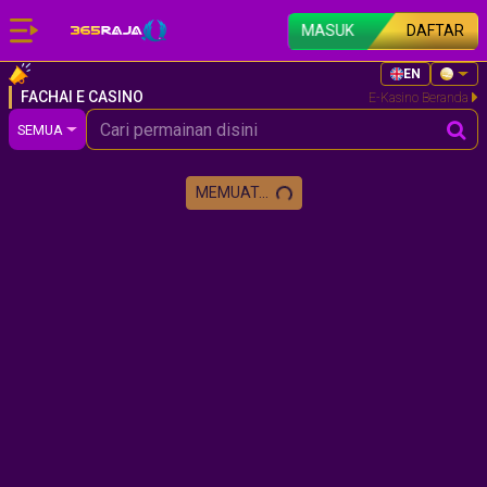
MASUK
DAFTAR
EN
FACHAI E CASINO
E-Kasino Beranda
SEMUA
MEMUAT...