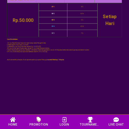
VIP 1
5%
VIP 2
5.5%
Setiap
Rp.50.000
VIP 3
6%
Hari
VIP 4
6.5%
VIP 5
7%
Syarat Dan ketentuan
1.Bonus Akan Diberikan Secara Otomatis Sesuai Jumlah Hitungan Di Atas.
2.Pembagian Bonus Di Jam 12:00 AM.
3. Maksimal Bonus Yang Di Berikan Sebesar Rp.10.000.000
4.Bonus ini tidak dapat digabungkan dengan Promosi atau Penawaran lainnya.
5.Jika terdapat pelanggaran yang dilakukan oleh member dalam menggunakan bonus ini, 365Raja akan memberikan sanksi tegas kepada member tersebut.
6.Promosi ini tunduk pada Syarat dan Ketentuan Umum Promosi 365raja.
Jika Anda memiliki pertanyaan, Anda dapat menghubungi Layanan Pelanggan
Livechat/WhatsApp/Telegram
.
HOME
PROMOTION
LOGIN
TOURNAMENT
LIVE CHAT