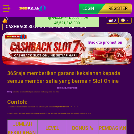
LOGIN
REGISTER
T@44333**** Deposit IDR
ID
45,521,845.000
CASHBACK SLOT ONLINE 7% SETIAP HARI
Back to promotion
365raja memberikan garansi kekalahan kepada
semua member setia yang bermain Slot Online
BONUS CASHBACK SLOT ONLINE
365Raja
memberikan garansi kekalahan kepada semua member setia yang bermain Slot Online
Contoh:
- Anda kalah Rp20.000.000 dalam sehari, maka bonus cashback yg anda terima adalah
Rp20.000.000 x 5% = Rp1.000.000
.
- Cashback di hitung setiap sehari dan akan kami masukan ke dalam user id anda setiap sehari juga setelah pergantian hari paling lama (pukul 00.00 WIB).
JUMLAH
LEVEL
BONUS %
PEMBAGIAN
KEKALAHAN