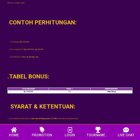
Main terus, rugi tetap diganti!
CONTOH PERHITUNGAN:
💡
— Total Kekalahan:
Rp 2.000.000
— Bonus Cashback:
5% x Rp 2.000.000 = Rp 100.000
— Syarat Withdraw:
1x Turnover dari nilai bonus
TABEL BONUS:
📊
TOTAL KEKALAHAN
BONUS %
PEMBAGIAN BONUS
Rp 2.000.000
5%
Setiap Minggu
SYARAT & KETENTUAN:
📌
1. Bonus cashback diberikan secara
otomatis setiap hari Minggu pukul 12:00 WIB
ke akun pemain yang memenuhi syarat.
2. Perhitungan berdasarkan total kekalahan mingguan di semua produk
Sportsbook
(AFB88, SBOBET, GG.CS, dll).
3.
Maksimal cashback mingguan yang diberikan adalah Rp 3.800.000.
HOME
PROMOTION
LOGIN
TOURNAMENT
LIVE CHAT