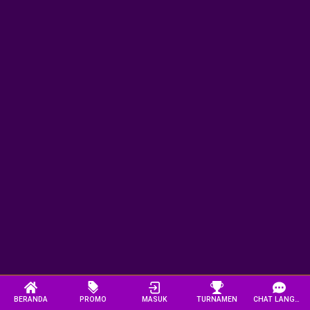
BERANDA
PROMO
MASUK
TURNAMEN
CHAT LANGSUNG